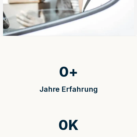
0
+
Jahre Erfahrung
0
K