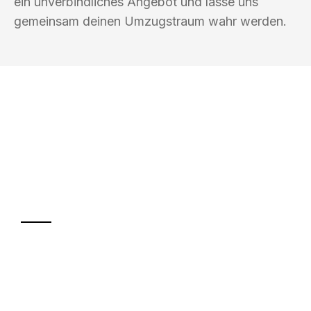
ein unverbindliches Angebot und lasse uns
gemeinsam deinen Umzugstraum wahr werden.
UMZUGSKÖNIG BERLIN
Ihr Umzug oder
Transport
Sparen Sie bis zu 100€ bei Anfrage
Abwicklung innerhalb von 24 Stunden
Versichert bis zu 7.500€