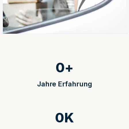
0
+
Jahre Erfahrung
0
K