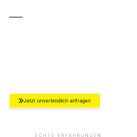
Transport
Sparen Sie bis zu 100€ bei Anfrage
Abwicklung innerhalb von 24 Stunden
Versichert bis zu 7.500€
Ggf. komplette Zollabwicklung inklusive
Umfassender Kundensupport aus Berlin
Jetzt unverbindlich anfragen
ECHTE ERFAHRUNGEN