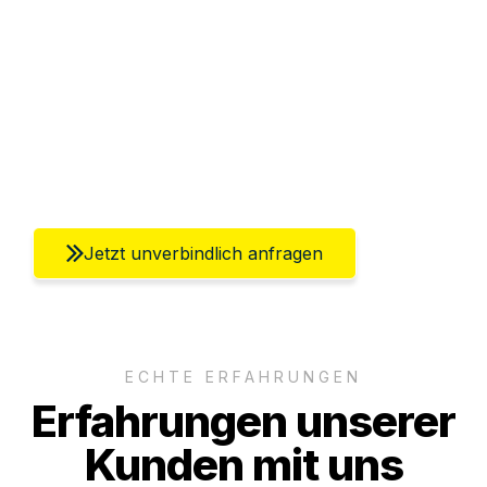
Abwicklung innerhalb von 24 Stunden
Versichert bis zu 7.500€
Ggf. komplette Zollabwicklung inklusive
Umfassender Kundensupport aus Berlin
Jetzt unverbindlich anfragen
ECHTE ERFAHRUNGEN
Erfahrungen unserer
Kunden mit uns