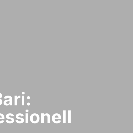
ari:
ssionell​