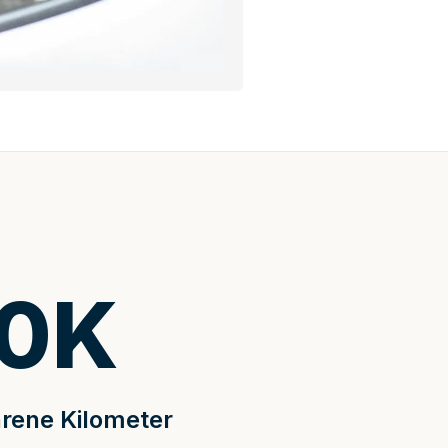
0
K
rene Kilometer