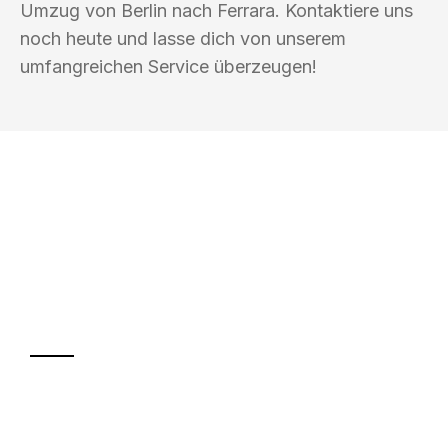
Umzug von Berlin nach Ferrara. Kontaktiere uns
noch heute und lasse dich von unserem
umfangreichen Service überzeugen!
UMZUGSKÖNIG BERLIN
Ihr Umzug oder
Transport
Sparen Sie bis zu 100€ bei Anfrage
Abwicklung innerhalb von 24 Stunden