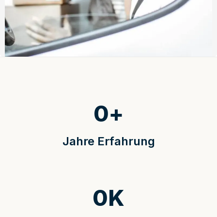
0
+
Jahre Erfahrung
0
K