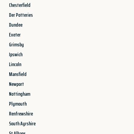
Chesterfield
Der Potteries
Dundee
Exeter
Grimsby
Ipswich
Lincoln
Mansfield
Newport
Nottingham
Plymouth
Renfrewshire
South Ayrshire
St Albans