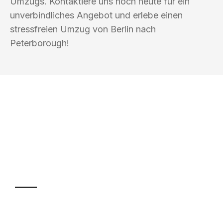
Umzugs. Kontaktiere uns noch heute für ein
unverbindliches Angebot und erlebe einen
stressfreien Umzug von Berlin nach
Peterborough!
UMZUGSKÖNIG BERLIN
Ihr Umzug oder
Transport
Sparen Sie bis zu 100€ bei Anfrage