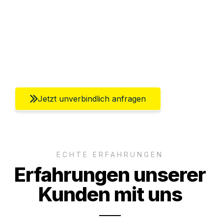
Abwicklung innerhalb von 24 Stunden
Versichert bis zu 7.500€
Ggf. komplette Zollabwicklung inklusive
Umfassender Kundensupport aus Berlin
Jetzt unverbindlich anfragen
ECHTE ERFAHRUNGEN
Erfahrungen unserer
Kunden mit uns