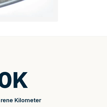
0
K
rene Kilometer