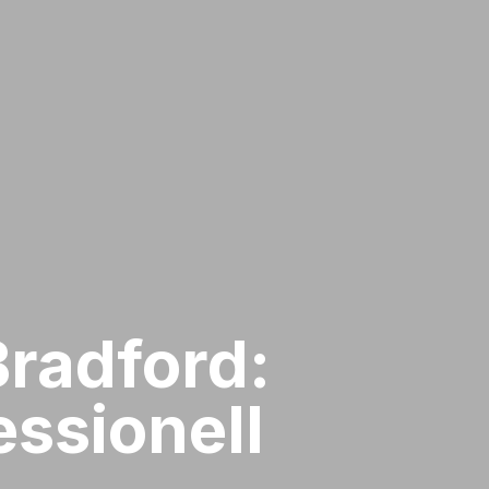
Bradford:
ssionell​