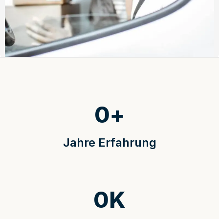
0
+
Jahre Erfahrung
0
K