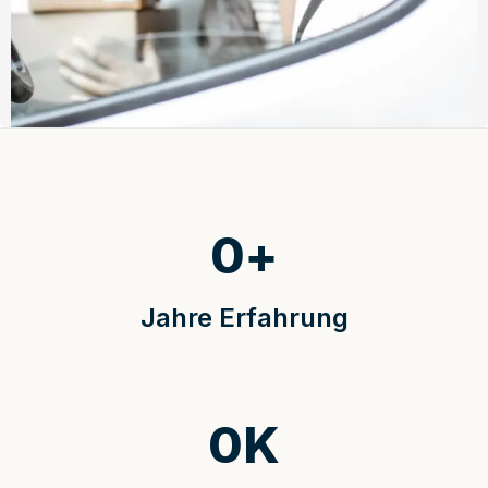
0
+
Jahre Erfahrung
0
K