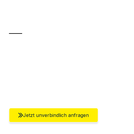
Ihr Umzug oder
Transport
Sparen Sie bis zu 100€ bei Anfrage
Abwicklung innerhalb von 24 Stunden
Versichert bis zu 7.500€
Ggf. komplette Zollabwicklung inklusive
Umfassender Kundensupport aus Berlin
Jetzt unverbindlich anfragen