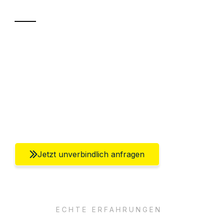
Transport
Sparen Sie bis zu 100€ bei Anfrage
Abwicklung innerhalb von 24 Stunden
Versichert bis zu 7.500€
Ggf. komplette Zollabwicklung inklusive
Umfassender Kundensupport aus Berlin
Jetzt unverbindlich anfragen
ECHTE ERFAHRUNGEN