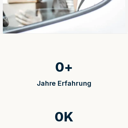
0
+
Jahre Erfahrung
0
K