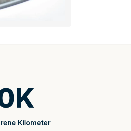
0
K
rene Kilometer