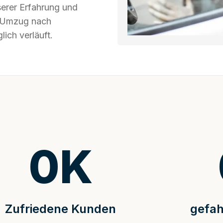
serer Erfahrung und
hr Umzug nach
ich verläuft.
0
K
Zufriedene Kunden
gefah