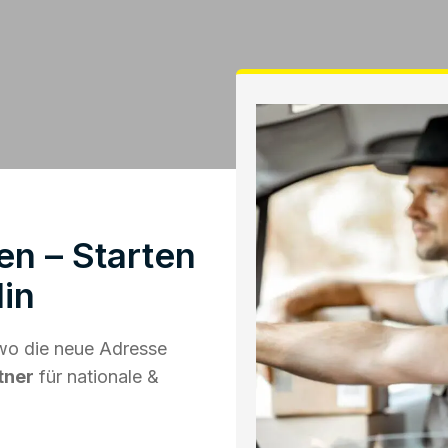
n – Starten
in
wo die neue Adresse
tner
für nationale &