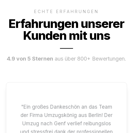
ECHTE ERFAHRUNGEN
Erfahrungen unserer
Kunden mit uns
4.9 von 5 Sternen
aus über 800+ Bewertungen.
"Ein großes Dankeschön an das Team
der Firma Umzugskönig aus Berlin! Der
Umzug nach Genf verlief reibungslos
und stressfrei dank der professionellen