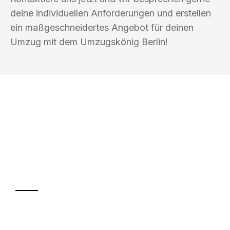
deine individuellen Anforderungen und erstellen
ein maßgeschneidertes Angebot für deinen
Umzug mit dem Umzugskönig Berlin!
UMZUGSKÖNIG BERLIN
Ihr Umzug oder
Transport
Sparen Sie bis zu 100€ bei Anfrage
Abwicklung innerhalb von 24 Stunden