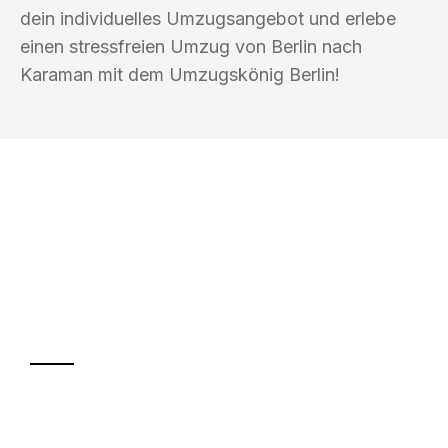
dein individuelles Umzugsangebot und erlebe
einen stressfreien Umzug von Berlin nach
Karaman mit dem Umzugskönig Berlin!
UMZUGSKÖNIG BERLIN
Ihr Umzug oder
Transport
Sparen Sie bis zu 100€ bei Anfrage
Abwicklung innerhalb von 24 Stunden