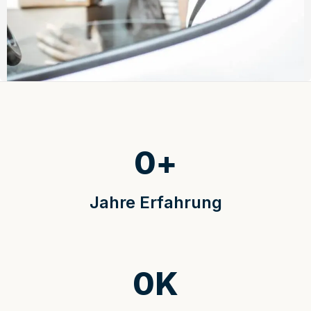
0
+
Jahre Erfahrung
0
K