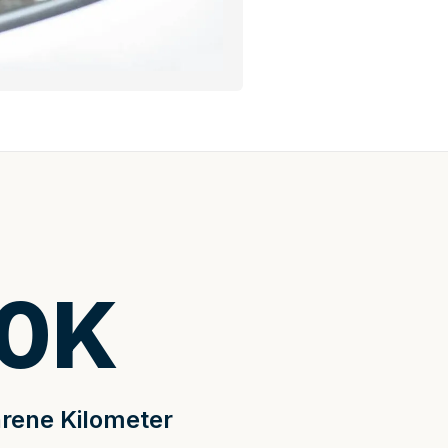
0
K
rene Kilometer