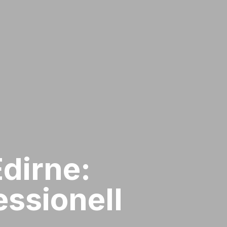
Edirne:
ssionell​