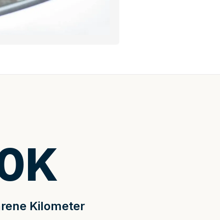
0
K
rene Kilometer