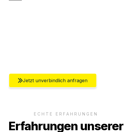
Sparen Sie bis zu 100€ bei Anfrage
Abwicklung innerhalb von 24 Stunden
Versichert bis zu 7.500€
Ggf. komplette Zollabwicklung inklusive
Umfassender Kundensupport aus Berlin
Jetzt unverbindlich anfragen
ECHTE ERFAHRUNGEN
Erfahrungen unserer