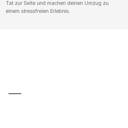
Tat zur Seite und machen deinen Umzug zu
einem stressfreien Erlebnis.
UMZUGSKÖNIG BERLIN
Ihr Umzug oder
Transport
Sparen Sie bis zu 100€ bei Anfrage
Abwicklung innerhalb von 24 Stunden
Versichert bis zu 7.500€