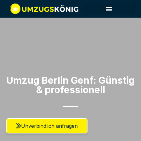
Umzugsunternehmen Berlin
Umzugsservice Berlin
Umzug Berlin​ Genf: Günstig
& professionell​
Unverbindlich anfragen