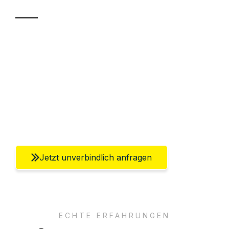
Sparen Sie bis zu 100€ bei Anfrage
Abwicklung innerhalb von 24 Stunden
Versichert bis zu 7.500€
Ggf. komplette Zollabwicklung inklusive
Umfassender Kundensupport aus Berlin
Jetzt unverbindlich anfragen
ECHTE ERFAHRUNGEN