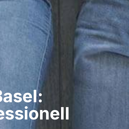
Basel:
ssionell​