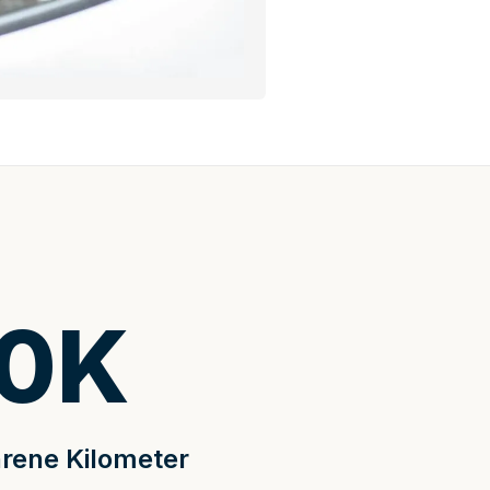
0
K
rene Kilometer