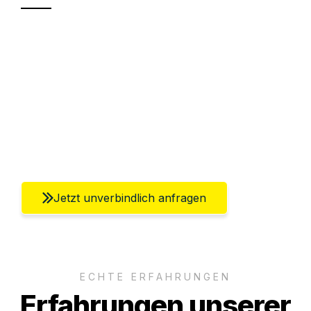
Sparen Sie bis zu 100€ bei Anfrage
Abwicklung innerhalb von 24 Stunden
Versichert bis zu 7.500€
Ggf. komplette Zollabwicklung inklusive
Umfassender Kundensupport aus Berlin
Jetzt unverbindlich anfragen
ECHTE ERFAHRUNGEN
Erfahrungen unserer