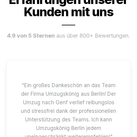
Kunden mit uns
4.9 von 5 Sternen
aus über 800+ Bewertungen.
"Ein großes Dankeschön an das Team
der Firma Umzugskönig aus Berlin! Der
Umzug nach Genf verlief reibungslos
und stressfrei dank der professionellen
Unterstützung des Teams. Ich kann
Umzugskönig Berlin jedem
uneingeschränkt weiterempfehlen!"