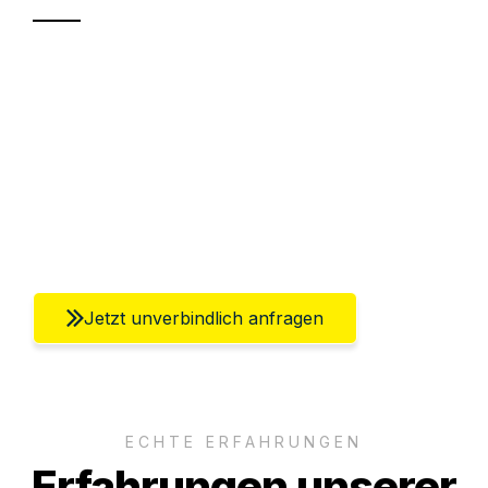
Sparen Sie bis zu 100€ bei Anfrage
Abwicklung innerhalb von 24 Stunden
Versichert bis zu 7.500€
Ggf. komplette Zollabwicklung inklusive
Umfassender Kundensupport aus Berlin
Jetzt unverbindlich anfragen
ECHTE ERFAHRUNGEN
Erfahrungen unserer