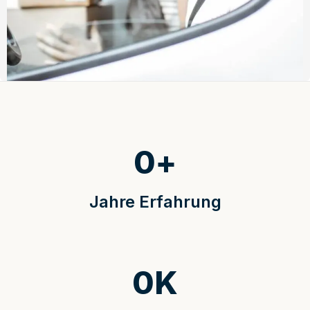
0
+
Jahre Erfahrung
0
K