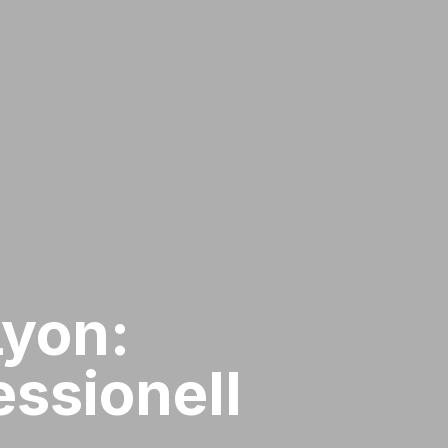
Lyon:
ssionell​