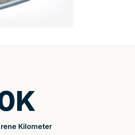
0
K
rene Kilometer