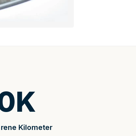
0
K
rene Kilometer