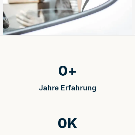
0
+
Jahre Erfahrung
0
K