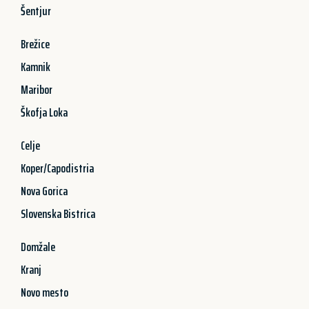
Šentjur
Brežice
Kamnik
Maribor
Škofja Loka
Celje
Koper/Capodistria
Nova Gorica
Slovenska Bistrica
Domžale
Kranj
Novo mesto