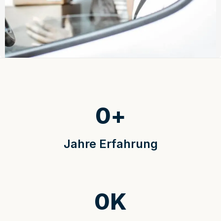
0
+
Jahre Erfahrung
0
K