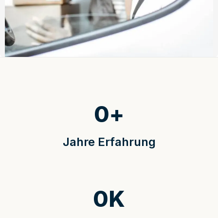
0
+
Jahre Erfahrung
0
K