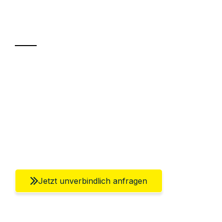
Ihr Umzug oder
Transport
Sparen Sie bis zu 100€ bei Anfrage
Abwicklung innerhalb von 24 Stunden
Versichert bis zu 7.500€
Ggf. komplette Zollabwicklung inklusive
Umfassender Kundensupport aus Berlin
Jetzt unverbindlich anfragen