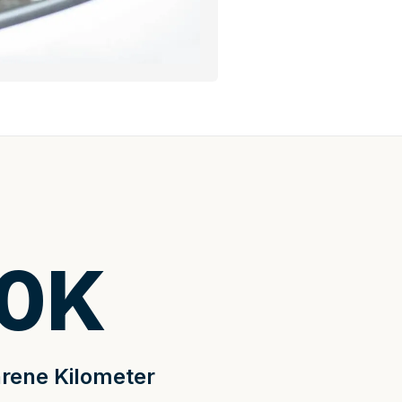
0
K
rene Kilometer