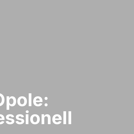
Opole:
ssionell​