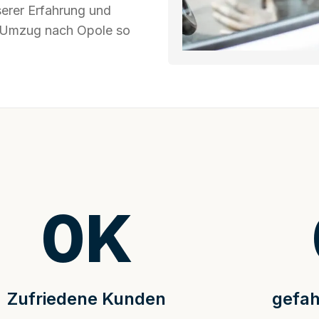
serer Erfahrung und
hr Umzug nach Opole so
0
K
Zufriedene Kunden
gefah