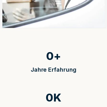
0
+
Jahre Erfahrung
0
K