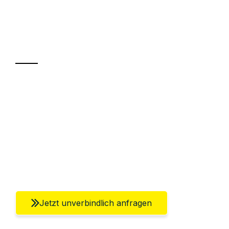
Ihr Umzug oder
Transport
Sparen Sie bis zu 100€ bei Anfrage
Abwicklung innerhalb von 24 Stunden
Versichert bis zu 7.500€
Ggf. komplette Zollabwicklung inklusive
Umfassender Kundensupport aus Berlin
Jetzt unverbindlich anfragen