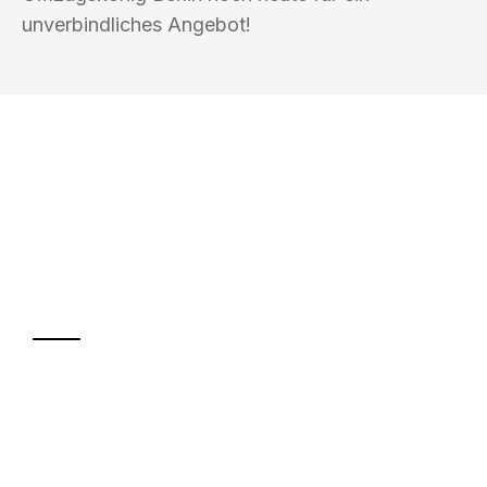
unverbindliches Angebot!
UMZUGSKÖNIG BERLIN
Ihr Umzug oder
Transport
Sparen Sie bis zu 100€ bei Anfrage
Abwicklung innerhalb von 24 Stunden
Versichert bis zu 7.500€