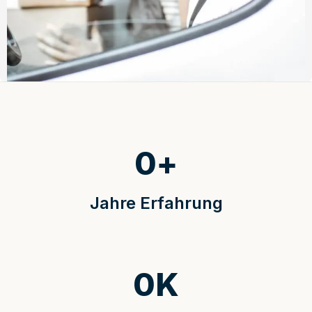
0
+
Jahre Erfahrung
0
K