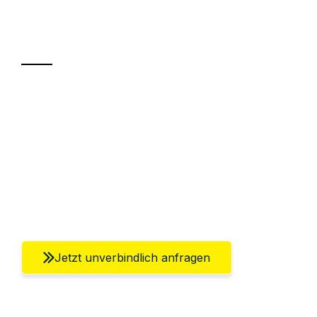
Ihr Umzug oder
Transport
Sparen Sie bis zu 100€ bei Anfrage
Abwicklung innerhalb von 24 Stunden
Versichert bis zu 7.500€
Ggf. komplette Zollabwicklung inklusive
Umfassender Kundensupport aus Berlin
Jetzt unverbindlich anfragen