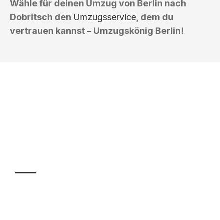
Wähle für deinen Umzug von Berlin nach
Dobritsch den
Umzugsservice
, dem du
vertrauen kannst – Umzugskönig Berlin!
UMZUGSKÖNIG BERLIN
Ihr Umzug oder
Transport
Sparen Sie bis zu 100€ bei Anfrage
Abwicklung innerhalb von 24 Stunden