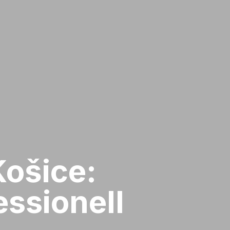
Košice:
ssionell​