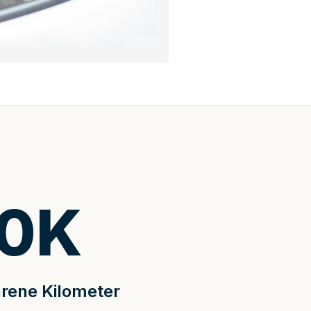
0
K
rene Kilometer