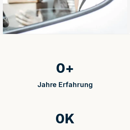
0
+
Jahre Erfahrung
0
K