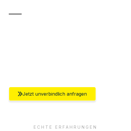
Transport
Sparen Sie bis zu 100€ bei Anfrage
Abwicklung innerhalb von 24 Stunden
Versichert bis zu 7.500€
Ggf. komplette Zollabwicklung inklusive
Umfassender Kundensupport aus Berlin
Jetzt unverbindlich anfragen
ECHTE ERFAHRUNGEN