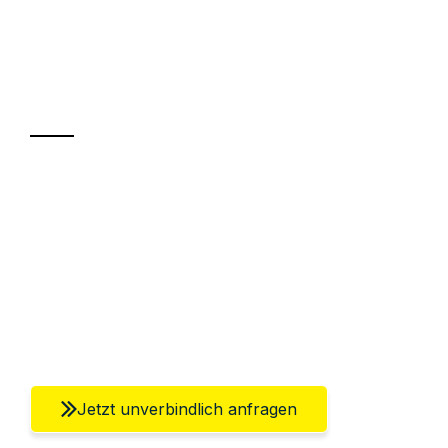
UMZUGSKÖNIG BERLIN
Ihr Umzug oder
Transport
Sparen Sie bis zu 100€ bei Anfrage
Abwicklung innerhalb von 24 Stunden
Versichert bis zu 7.500€
Ggf. komplette Zollabwicklung inklusive
Umfassender Kundensupport aus Berlin
Jetzt unverbindlich anfragen