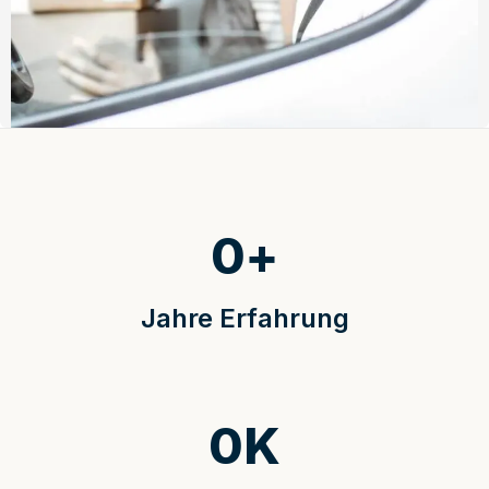
0
+
Jahre Erfahrung
0
K