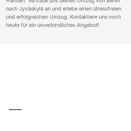
Händen. Vertraue uns deinen Umzug von Berlin
nach Jyväskylä an und erlebe einen stressfreien
und erfolgreichen Umzug. Kontaktiere uns noch
heute für ein unverbindliches Angebot!
UMZUGSKÖNIG BERLIN
Ihr Umzug oder
Transport
Sparen Sie bis zu 100€ bei Anfrage