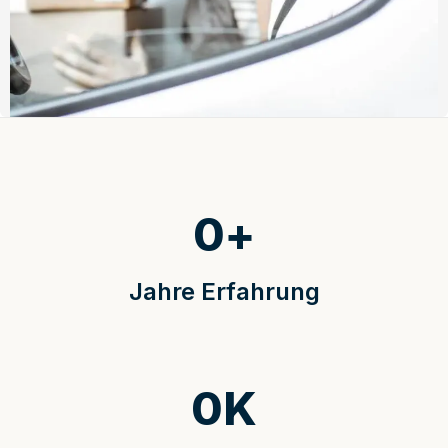
0
+
Jahre Erfahrung
0
K