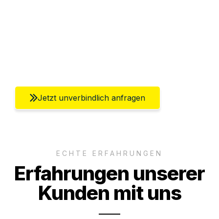
Abwicklung innerhalb von 24 Stunden
Versichert bis zu 7.500€
Ggf. komplette Zollabwicklung inklusive
Umfassender Kundensupport aus Berlin
Jetzt unverbindlich anfragen
ECHTE ERFAHRUNGEN
Erfahrungen unserer
Kunden mit uns