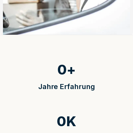
0
+
Jahre Erfahrung
0
K