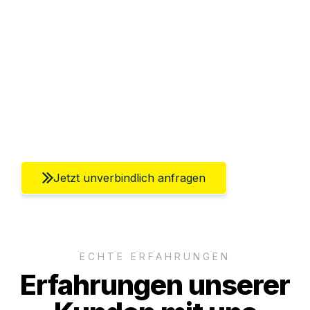
Sparen Sie bis zu 100€ bei Anfrage
Abwicklung innerhalb von 24 Stunden
Versichert bis zu 7.500€
Ggf. komplette Zollabwicklung inklusive
Umfassender Kundensupport aus Berlin
Jetzt unverbindlich anfragen
ECHTE ERFAHRUNGEN
Erfahrungen unserer