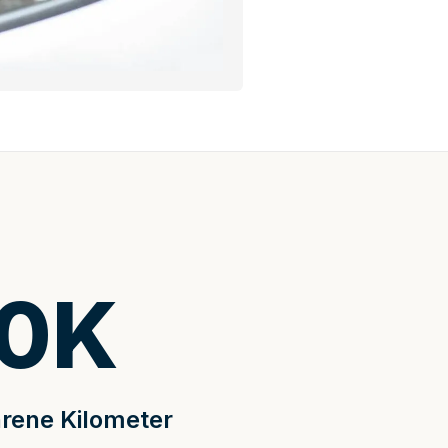
0
K
rene Kilometer