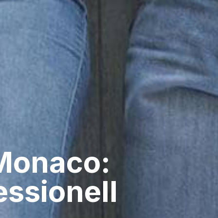
 Monaco:
ssionell​