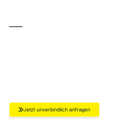
Ihr Umzug oder
Transport
Sparen Sie bis zu 100€ bei Anfrage
Abwicklung innerhalb von 24 Stunden
Versichert bis zu 7.500€
Ggf. komplette Zollabwicklung inklusive
Umfassender Kundensupport aus Berlin
Jetzt unverbindlich anfragen