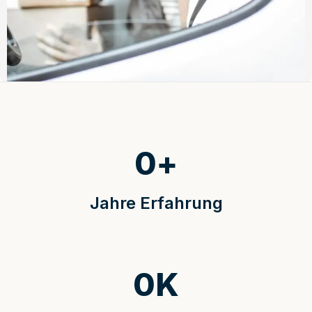
0
+
Jahre Erfahrung
0
K