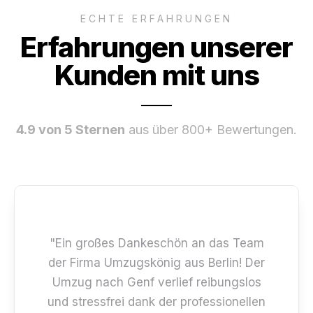
ECHTE ERFAHRUNGEN
Erfahrungen unserer
Kunden mit uns
4.9 von 5 Sternen
aus über 800+ Bewertungen.
"Ein großes Dankeschön an das Team
der Firma Umzugskönig aus Berlin! Der
Umzug nach Genf verlief reibungslos
und stressfrei dank der professionellen