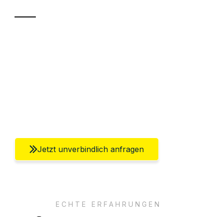
Sparen Sie bis zu 100€ bei Anfrage
Abwicklung innerhalb von 24 Stunden
Versichert bis zu 7.500€
Ggf. komplette Zollabwicklung inklusive
Umfassender Kundensupport aus Berlin
Jetzt unverbindlich anfragen
ECHTE ERFAHRUNGEN