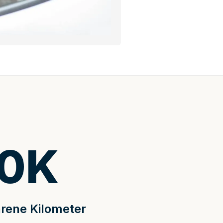
0
K
rene Kilometer