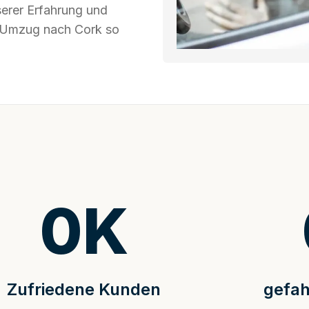
serer Erfahrung und
hr Umzug nach Cork so
0
K
Zufriedene Kunden
gefah