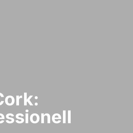
Cork:
ssionell​